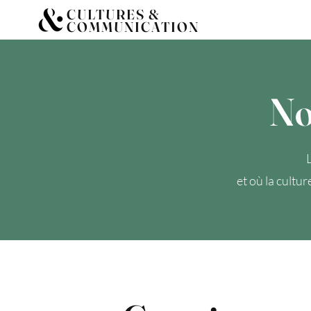
CULTURES &
COMMUNICATION
No
et où la cultu