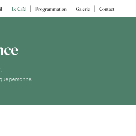
il
Le Café
Programmation
Galerie
Contact
nce
,
haque personne.